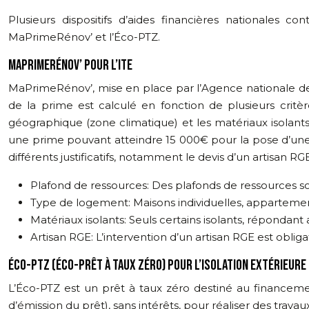
Plusieurs dispositifs d’aides financières nationales c
MaPrimeRénov’ et l’Éco-PTZ.
MAPRIMERÉNOV’ POUR L’ITE
MaPrimeRénov’, mise en place par l’Agence nationale de l
de la prime est calculé en fonction de plusieurs critèr
géographique (zone climatique) et les matériaux isolant
une prime pouvant atteindre 15 000€ pour la pose d’une 
différents justificatifs, notamment le devis d’un artisan R
Plafond de ressources: Des plafonds de ressources so
Type de logement: Maisons individuelles, appartement
Matériaux isolants: Seuls certains isolants, répondant
Artisan RGE: L’intervention d’un artisan RGE est obliga
ÉCO-PTZ (ÉCO-PRÊT À TAUX ZÉRO) POUR L’ISOLATION EXTÉRIEURE
L’Éco-PTZ est un prêt à taux zéro destiné au financeme
d’émission du prêt), sans intérêts, pour réaliser des tra