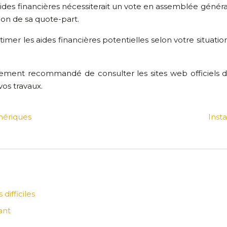
aides financières nécessiterait un vote en assemblée géné
ion de sa quote-part.
r les aides financières potentielles selon votre situation. 
fortement recommandé de consulter les sites web officiels
os travaux.
hériques
Insta
difficiles
ant