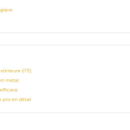
ogique
xtérieure (ITE)
 en métal
efficace
 prix en détail