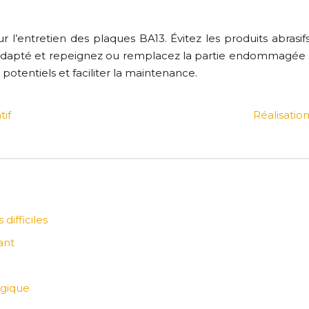
 l’entretien des plaques BA13. Évitez les produits abrasifs
 adapté et repeignez ou remplacez la partie endommagée si n
entiels et faciliter la maintenance.
if
Réalisation
difficiles
ant
ogique