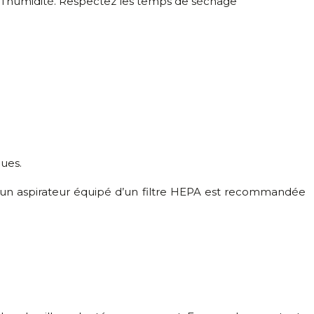
e l’humidité. Respectez les temps de séchage
ques.
d’un aspirateur équipé d’un filtre HEPA est recommandée