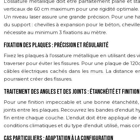
L’ossature métallique doit être parfaitement plane et sta
verticaux de 60 cm maximum pour une rigidité optimale. Vé
Un niveau laser assure une grande précision. Pour une ha
du support : chevilles à expansion pour le béton, chevilles
nécessite au minimum 3 fixations au mètre.
FIXATION DES PLAQUES : PRÉCISION ET RÉGULARITÉ
Fixez les plaques à l’ossature métallique en utilisant des 
traverser pour éviter les fissures. Pour une plaque de 120
câbles électriques cachés dans les murs. La distance ent
pourraient créer des fissures.
TRAITEMENT DES ANGLES ET DES JOINTS : ÉTANCHÉITÉ ET FINITION
Pour une finition impeccable et une bonne étanchéité, il 
joints entre les plaques. Recouvrez les bandes d’enduit
fin entre chaque couche. L’enduit doit être appliqué de 
conditions climatiques et du type d’enduit utilisé, mai
CAS PARTICULIERS : ADAPTATION À LA CONFIGURATION