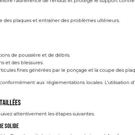
éliore l’adhérence de l’enduit et protège le support contr
des plaques et entraîner des problèmes ultérieurs.
ions de poussière et de débris.
ns et des blessures.
articules fines générées par le ponçage et la coupe des pla
 conformément aux réglementations locales. L’utilisation 
TAILLÉES
Suivez attentivement les étapes suivantes.
RE SOLIDE