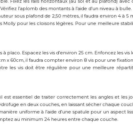
ble. Fixez les rails horizontaux (au sol et au plafond) av
rifiez l’aplomb des montants à l’aide d’un niveau à bulle. U
uteur sous plafond de 2,50 mètres, il faudra environ 4 à 5 
 Molly pour les cloisons légères. Pour une meilleure stabilit
vis à placo. Espacez les vis d’environ 25 cm. Enfoncez les v
cm x 60cm, il faudra compter environ 8 vis pour une fixatio
re les vis doit être régulière pour une meilleure répartit
est essentiel de traiter correctement les angles et les jo
 hydrofuge en deux couches, en laissant sécher chaque co
manière uniforme à l’aide d’une spatule pour un aspect lis
s comptez au minimum 24 heures entre chaque couche.