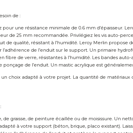
soin de :
tez pour une résistance minimale de 0.6 mm d’épaisseur. L
ueur de 25 mm recommandée. Privilégiez les vis auto-perceus
t de qualité, résistant à l’humidité. Leroy Merlin propose d
r l’adhérence de l’enduit sur le support. Un primaire hyd
n fibre de verre, résistantes à l’humidité. Les bandes auto-a
le ponçage de l’enduit. Un mastic acrylique est généralemen
r un choix adapté à votre projet. La quantité de matériau
:
e, de graisse, de peinture écaillée ou de moisissure. Un net
on adapté à votre support (béton, brique, placo existant). L