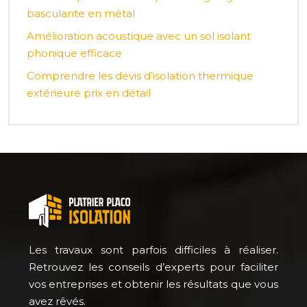
basculante en métal
Amélioration acoustique avec un sol isolant
phonique efficace
Comprendre les devis d’isolation thermique
extérieure prix en détail
Les travaux sont parfois difficiles à réaliser.
Retrouvez les conseils d’experts pour faciliter
vos entreprises et obtenir les résultats que vous
avez rêvés.