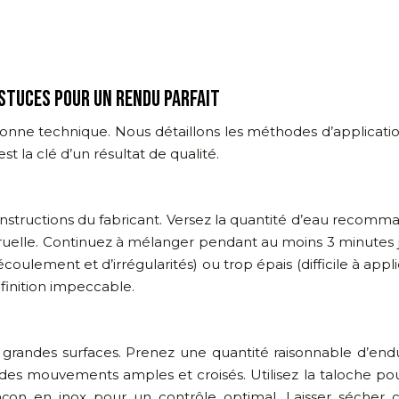
ASTUCES POUR UN RENDU PARFAIT
 bonne technique. Nous détaillons les méthodes d’applicatio
t la clé d’un résultat de qualité.
instructions du fabricant. Versez la quantité d’eau recom
ruelle. Continuez à mélanger pendant au moins 3 minutes
oulement et d’irrégularités) ou trop épais (difficile à appl
finition impeccable.
es grandes surfaces. Prenez une quantité raisonnable d’endu
es mouvements amples et croisés. Utilisez la taloche pour 
 maçon en inox pour un contrôle optimal. Laisser séche