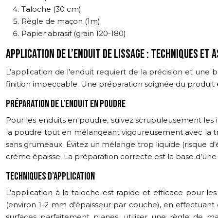
Taloche (30 cm)
Règle de maçon (1m)
Papier abrasif (grain 120-180)
APPLICATION DE L’ENDUIT DE LISSAGE : TECHNIQUES ET 
L’application de l’enduit requiert de la précision et une
finition impeccable. Une préparation soignée du produit es
PRÉPARATION DE L’ENDUIT EN POUDRE
Pour les enduits en poudre, suivez scrupuleusement les 
la poudre tout en mélangeant vigoureusement avec la t
sans grumeaux. Évitez un mélange trop liquide (risque d’éc
crème épaisse. La préparation correcte est la base d’une 
TECHNIQUES D’APPLICATION
L’application à la taloche est rapide et efficace pour l
(environ 1-2 mm d’épaisseur par couche), en effectuant d
surfaces parfaitement planes, utiliser une règle de