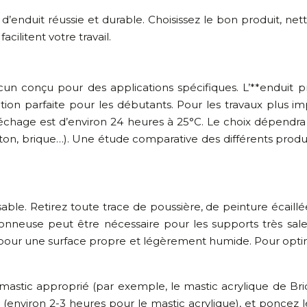
d’enduit réussie et durable. Choisissez le bon produit, net
cilitent votre travail.
un conçu pour des applications spécifiques. L’**enduit prê
solution parfaite pour les débutants. Pour les travaux plus
échage est d’environ 24 heures à 25°C. Le choix dépendra
éton, brique…). Une étude comparative des différents produ
able. Retirez toute trace de poussière, de peinture écaillée
avonneuse peut être nécessaire pour les supports très sa
pour une surface propre et légèrement humide. Pour optimise
 mastic approprié (par exemple, le mastic acrylique de Bri
 (environ 2-3 heures pour le mastic acrylique), et poncez 